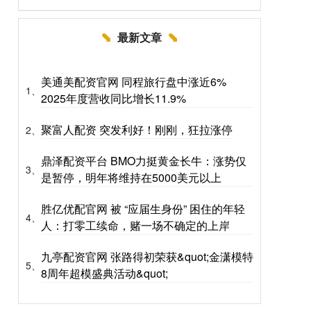
最新文章
美通美配资官网 同程旅行盘中涨近6%
1、
2025年度营收同比增长11.9%
聚富人配资 突发利好！刚刚，狂拉涨停
2、
鼎泽配资平台 BMO力挺黄金长牛：涨势仅
3、
是暂停，明年将维持在5000美元以上
胜亿优配官网 被 “应届生身份” 困住的年轻
4、
人：打零工续命，赌一场不确定的上岸
九亭配资官网 张路得初荣获&quot;金潇模特
5、
8周年超模盛典活动&quot;