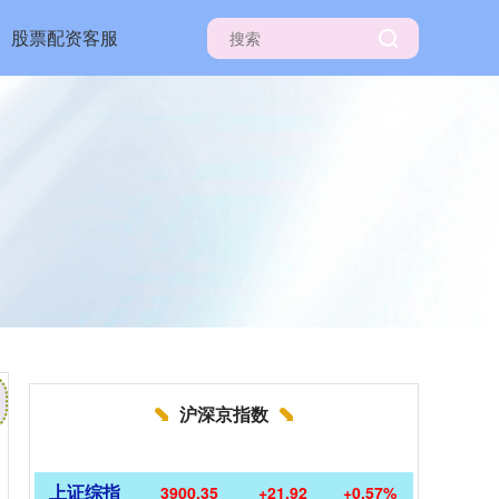
股票配资客服
沪深京指数
上证综指
3900.35
+21.92
+0.57%