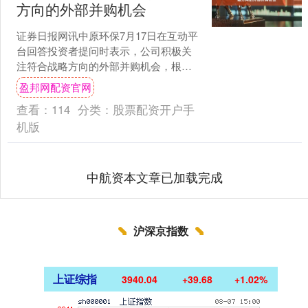
方向的外部并购机会
证券日报网讯中原环保7月17日在互动平
台回答投资者提问时表示，公司积极关
注符合战略方向的外部并购机会，根据
项目情况，确定合理的IRR/ROE值。....
盈邦网配资官网
查看：
114
分类：
股票配资开户手
机版
中航资本文章已加载完成
沪深京指数
上证综指
3940.04
+39.68
+1.02%