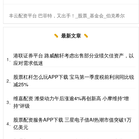
​丰云配资平台 巴菲特，又出手！_股票_基金会_伯克希尔
最新文章
港联证券平台 路威酩轩考虑出售部分业绩欠佳资产，以
1、
应对需求低迷
股票杠杆怎么玩APP下载 宝马第一季度税前利润同比锐
2、
减25%
维嘉配资 潍柴动力午后涨逾4%再创新高 小摩维持“增
3、
持”评级
股票配资服务APP下载 三星电子借AI热潮市值突破1万
4、
亿美元