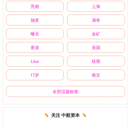
亮相
上海
抽奖
满有
曝光
金矿
香港
美国
Lisa
歧视
17岁
南京
全部话题标签
关注 中航资本