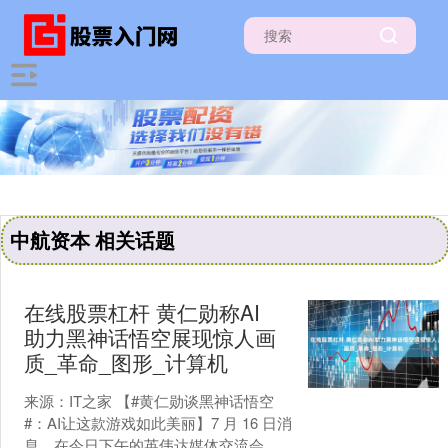
中航资本 相关话题
在线股票杠杆 黄仁勋称AI
助力黑神话悟空展现惊人画
质_革命_图形_计算机
来源：IT之家 【#黄仁勋谈黑神话悟空
#：AI让这款游戏如此美丽】7 月 16 日消
息，在今日下午的英伟达媒体交流会