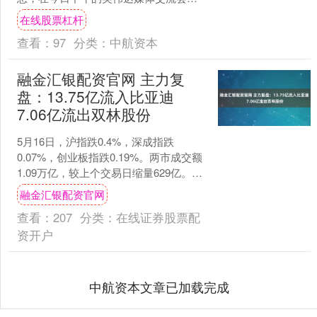
上，英伟达 CEO 黄仁勋强调，AI 将为
在线股票杠杆
所....
查看：
97
分类：
中航资本
融金汇银配资官网 主力复
盘：13.75亿流入比亚迪
7.06亿流出双林股份
5月16日，沪指跌0.4%，深成指跌
0.07%，创业板指跌0.19%。两市成交额
1.09万亿，较上个交易日缩量629亿。数
据显示，今日大盘主力资金净流出40.2....
融金汇银配资官网
查看：
207
分类：
在线证券股票配
资开户
中航资本文章已加载完成