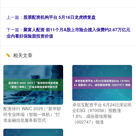
上一篇：
股票配资机构平台 5月16日龙虎榜复盘
下一篇：
聚富人配资 前11个月A股上市险企揽入保费约2.67万亿元
业内看好保险股投资价值
相关文章
卓信宝配资平台 6月24日深证民
配资排行 WAIC 2025 | “新华财
企ESG（970056）指数涨
经专业终端（智能一体机）”打
1.8%，成份股埃斯顿
造金融信息服务新范式
（002747）领涨