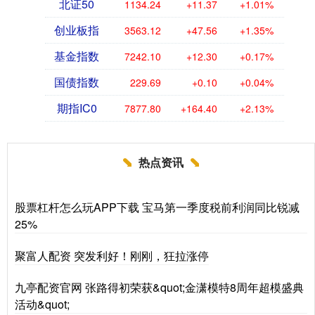
北证50
1134.24
+11.37
+1.01%
创业板指
3563.12
+47.56
+1.35%
基金指数
7242.10
+12.30
+0.17%
国债指数
229.69
+0.10
+0.04%
期指IC0
7877.80
+164.40
+2.13%
热点资讯
股票杠杆怎么玩APP下载 宝马第一季度税前利润同比锐减
25%
聚富人配资 突发利好！刚刚，狂拉涨停
九亭配资官网 张路得初荣获&quot;金潇模特8周年超模盛典
活动&quot;