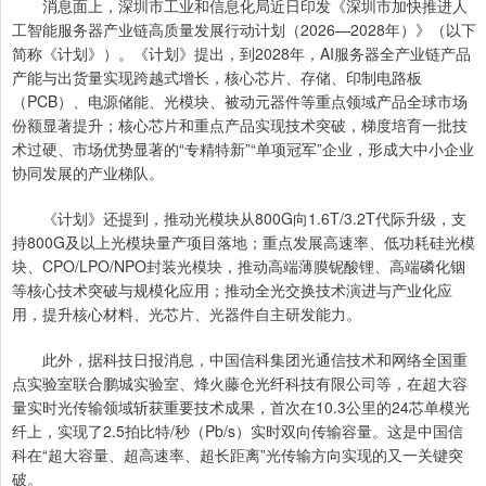
消息面上，深圳市工业和信息化局近日印发《深圳市加快推进人
工智能服务器产业链高质量发展行动计划（2026—2028年）》（以下
简称《计划》）。《计划》提出，到2028年，AI服务器全产业链产品
产能与出货量实现跨越式增长，核心芯片、存储、印制电路板
（PCB）、电源储能、光模块、被动元器件等重点领域产品全球市场
份额显著提升；核心芯片和重点产品实现技术突破，梯度培育一批技
术过硬、市场优势显著的“专精特新”“单项冠军”企业，形成大中小企业
协同发展的产业梯队。
《计划》还提到，推动光模块从800G向1.6T/3.2T代际升级，支
持800G及以上光模块量产项目落地；重点发展高速率、低功耗硅光模
块、CPO/LPO/NPO封装光模块，推动高端薄膜铌酸锂、高端磷化铟
等核心技术突破与规模化应用；推动全光交换技术演进与产业化应
用，提升核心材料、光芯片、光器件自主研发能力。
此外，据科技日报消息，中国信科集团光通信技术和网络全国重
点实验室联合鹏城实验室、烽火藤仓光纤科技有限公司等，在超大容
量实时光传输领域斩获重要技术成果，首次在10.3公里的24芯单模光
纤上，实现了2.5拍比特/秒（Pb/s）实时双向传输容量。这是中国信
科在“超大容量、超高速率、超长距离”光传输方向实现的又一关键突
破。