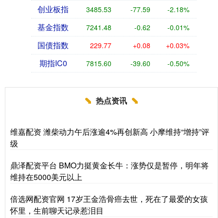
创业板指
3485.53
-77.59
-2.18%
基金指数
7241.48
-0.62
-0.01%
国债指数
229.77
+0.08
+0.03%
期指IC0
7815.60
-39.60
-0.50%
热点资讯
维嘉配资 潍柴动力午后涨逾4%再创新高 小摩维持“增持”评
级
鼎泽配资平台 BMO力挺黄金长牛：涨势仅是暂停，明年将
维持在5000美元以上
倍选网配资官网 17岁王金浩骨癌去世，死在了最爱的女孩
怀里，生前聊天记录惹泪目