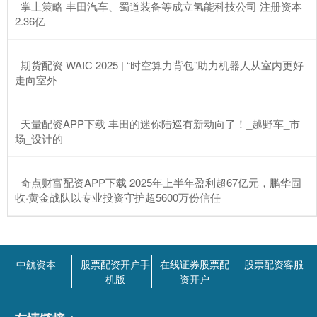
​掌上策略 丰田汽车、蜀道装备等成立氢能科技公司 注册资本
2.36亿
​期货配资 WAIC 2025 | “时空算力背包”助力机器人从室内更好
走向室外
​天量配资APP下载 丰田的迷你陆巡有新动向了！_越野车_市
场_设计的
​奇点财富配资APP下载 2025年上半年盈利超67亿元，鹏华固
收·黄金战队以专业投资守护超5600万份信任
中航资本
股票配资开户手
在线证券股票配
股票配资客服
机版
资开户