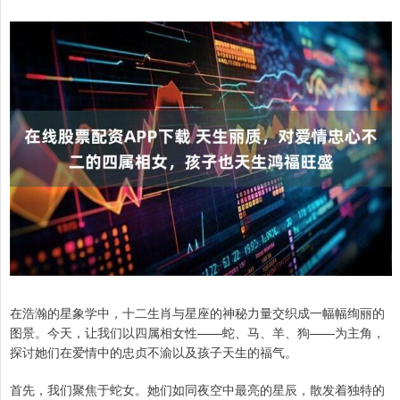
在浩瀚的星象学中，十二生肖与星座的神秘力量交织成一幅幅绚丽的
图景。今天，让我们以四属相女性——蛇、马、羊、狗——为主角，
探讨她们在爱情中的忠贞不渝以及孩子天生的福气。
首先，我们聚焦于蛇女。她们如同夜空中最亮的星辰，散发着独特的