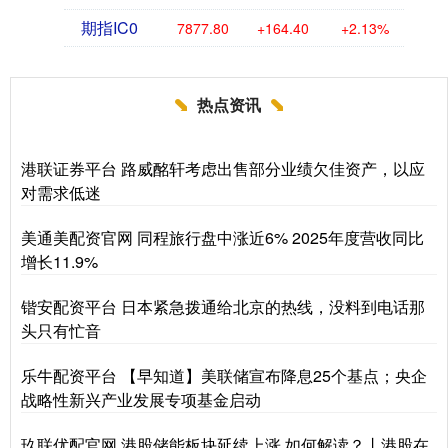
期指IC0
7877.80
+164.40
+2.13%
热点资讯
港联证券平台 路威酩轩考虑出售部分业绩欠佳资产，以应
对需求低迷
美通美配资官网 同程旅行盘中涨近6% 2025年度营收同比
增长11.9%
锴安配资平台 日本紧急拨通给北京的热线，没料到电话那
头只有忙音
乐牛配资平台 【早知道】美联储宣布降息25个基点；央企
战略性新兴产业发展专项基金启动
玖联优配官网 港股储能板块延续上涨 如何解读？丨港股在