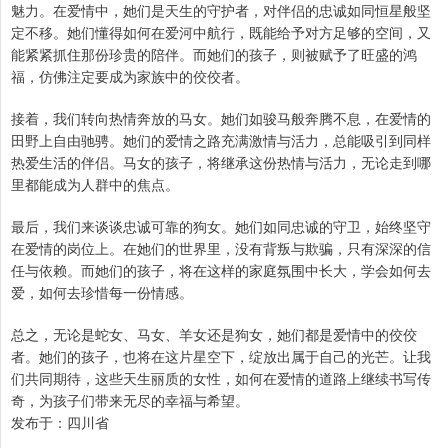
魅力。在爱情中，她们是天生的守护者，对伴侣的忠诚如同恒星般坚
定不移。她们懂得如何在爱河中航行，既能给予对方足够的空间，又
能紧紧抓住那份珍贵的陪伴。而她们的孩子，则被赋予了旺盛的鸿
福，仿佛注定要成为家族中的佼佼者。
接着，我们转向热情奔放的马女。她们如骏马般奔腾不息，在爱情的
田野上自由驰骋。她们的爱情之路充满激情与活力，总能吸引到同样
热爱生活的伴侣。马女的孩子，将继承这份热情与活力，无论走到哪
里都能成为人群中的焦点。
最后，我们来谈谈忠诚可靠的狗女。她们如同忠诚的守卫，始终坚守
在爱情的岗位上。在她们的世界里，没有背叛与欺骗，只有深深的信
任与依赖。而她们的孩子，将在这样的家庭氛围中长大，学会如何去
爱，如何去珍惜每一份情感。
总之，无论是蛇女、马女、羊女还是狗女，她们都是爱情中的佼佼
者。她们的孩子，也将在这片星空下，绽放出属于自己的光芒。让我
们共同期待，这些天生丽质的女性，如何在爱情的道路上继续书写传
奇，为孩子们带来无尽的幸福与希望。
发布于：四川省