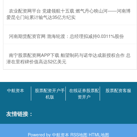
​农业配资网平台 党建领航十五载 燃气丹心映山河——河南博
爱昆仑门站累计输气达35亿方纪实
​河南期货配资官网 渤海轮渡：总经理拟减持0.0311%股份
​南宁股票配资网APP下载 舶望制药与诺华达成新授权合作 总
潜在里程碑价值高达52亿美元
中航资本
股票配资开户手
在线证券股票配
股票配资客服
机版
资开户
友情链接：
Powered by
中航资本
RSS地图
HTML地图